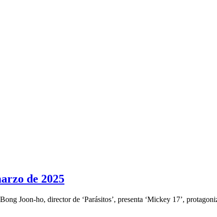
marzo de 2025
 Bong Joon-ho, director de ‘Parásitos’, presenta ‘Mickey 17’, protago