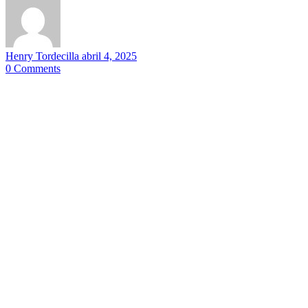
Henry Tordecilla
abril 4, 2025
0
Comments