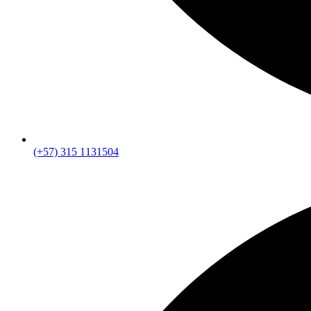
(+57) 315 1131504