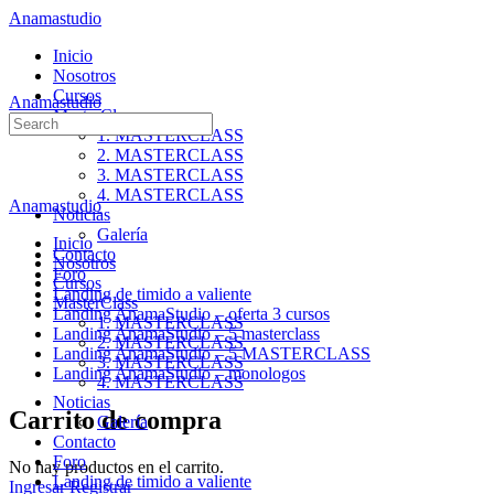
Anamastudio
Inicio
Nosotros
Cursos
Anamastudio
MasterClass
Search
1. MASTERCLASS
for:
2. MASTERCLASS
3. MASTERCLASS
4. MASTERCLASS
Anamastudio
Noticias
Galería
Inicio
Contacto
Nosotros
Foro
Cursos
Landing de timido a valiente
MasterClass
Landing AnamaStudio – oferta 3 cursos
1. MASTERCLASS
Landing AnamaStudio – 5 masterclass
2. MASTERCLASS
Landing AnamaStudio – 5 MASTERCLASS
3. MASTERCLASS
Landing AnamaStudio – monologos
4. MASTERCLASS
Noticias
Carrito de compra
Galería
Contacto
Foro
No hay productos en el carrito.
Landing de timido a valiente
Ingresar
Registrar