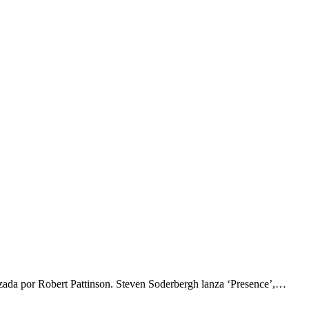
nizada por Robert Pattinson. Steven Soderbergh lanza ‘Presence’,…