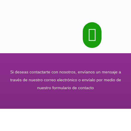
Si deseas contactarte con nosotros, envíanos un mensaje a
través de nuestro correo electrónico o envíalo por medio de
nuestro formulario de contacto
CONTÁCTANOS
(+57) 315 1131504
info@anamastudio.com