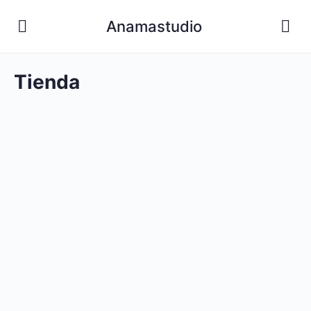
Anamastudio
Tienda