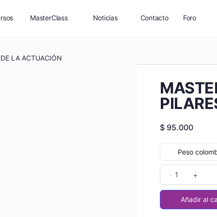
rsos
MasterClass
Noticias
Contacto
Foro
te
Landing AnamaStudio – oferta 3 cursos
 DE LA ACTUACIÓN
MASTER
masterclass
Landing AnamaStudio – 5 MASTERCLASS
PILARE
$
95.000
onologos
Peso colomb
MASTERCLAS
-
+
02
|
Añadir al ca
LOS