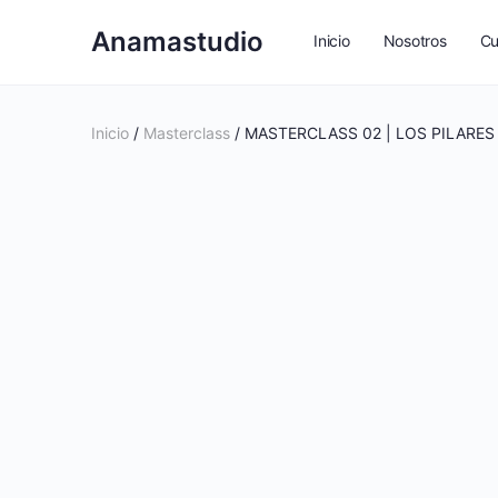
Anamastudio
Inicio
Nosotros
Cu
Landing de timido a valien
Inicio
/
Masterclass
/ MASTERCLASS 02 | LOS PILARES
Landing AnamaStudio – 5 
Landing AnamaStudio – m