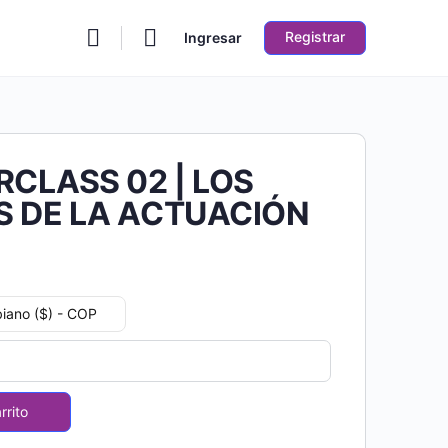
Registrar
Ingresar
CLASS 02 | LOS
S DE LA ACTUACIÓN
iano ($) - COP
S
rrito