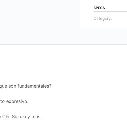
PILARES
SPECS
DE
Category:
LA
ACTUACIÓN
quantity
r qué son fundamentales?
to expresivo.
i Chi, Suzuki y más.